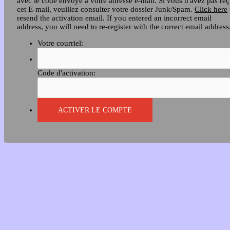
avec le code envoyé à votre adresse e-mail. Si vous n'avez pas re
cet E-mail, veuillez consulter votre dossier Junk/Spam.
Click here
resend the activation email. If you entered an incorrect email
address, you will need to re-register with the correct email address
Votre courriel:
Code d'activation: