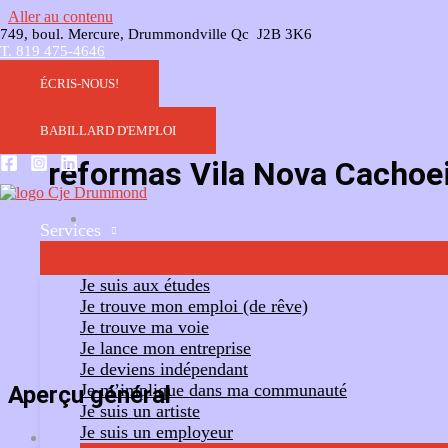
Aller au contenu
749, boul. Mercure, Drummondville Qc J2B 3K6
T. 819 475-4646
ÉCRIS-NOUS!
BABILLARD D'EMPLOI
reformas Vila Nova Cachoe
Services
Ajouter un commentaire
Suivre
Je suis aux études
Je trouve mon emploi (de rêve)
Je trouve ma voie
Je lance mon entreprise
Je deviens indépendant
Je m’implique dans ma communauté
Aperçu général
Je suis un artiste
Je suis un employeur