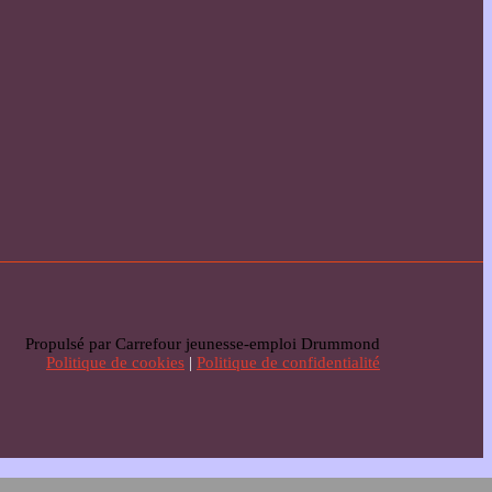
Propulsé par Carrefour jeunesse-emploi Drummond
Politique de cookies
|
Politique de confidentialité