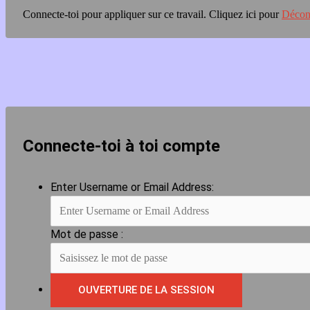
Connecte-toi pour appliquer sur ce travail.
Cliquez ici pour
Décon
Connecte-toi à toi compte
Enter Username or Email Address:
Mot de passe :