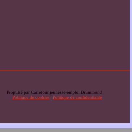
Propulsé par Carrefour jeunesse-emploi Drummond
Politique de cookies
|
Politique de confidentialité