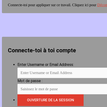
Connecte-toi pour appliquer sur ce travail.
Cliquez ici pour
Décon
Connecte-toi à toi compte
Enter Username or Email Address:
Mot de passe :