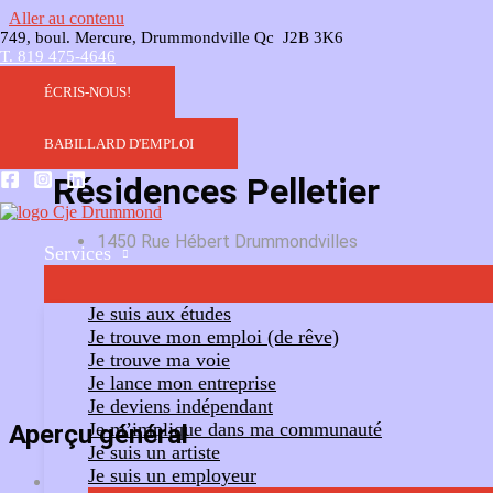
Aller au contenu
749, boul. Mercure, Drummondville Qc J2B 3K6
T. 819 475-4646
ÉCRIS-NOUS!
BABILLARD D'EMPLOI
Résidences Pelletier
1450 Rue Hébert Drummondvilles
Services
Ajouter un commentaire
Suivre
Je suis aux études
Je trouve mon emploi (de rêve)
Je trouve ma voie
Je lance mon entreprise
Je deviens indépendant
Je m’implique dans ma communauté
Aperçu général
Je suis un artiste
Je suis un employeur