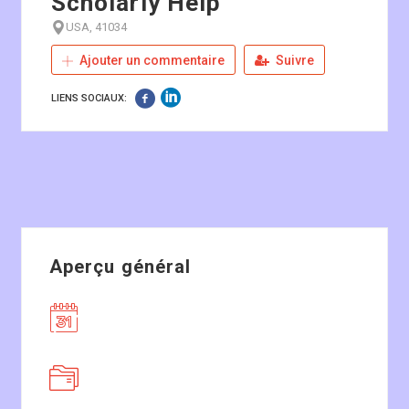
Scholarly Help
USA, 41034
Ajouter un commentaire
Suivre
LIENS SOCIAUX:
Aperçu général