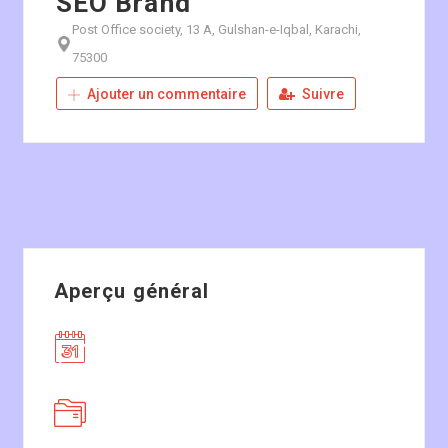
SEO Brand
Post Office society, 13 A, Gulshan-e-Iqbal, Karachi,
75300
Ajouter un commentaire
Suivre
Aperçu général