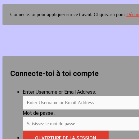
Connecte-toi pour appliquer sur ce travail.
Cliquez ici pour
Décon
Connecte-toi à toi compte
Enter Username or Email Address:
Mot de passe :