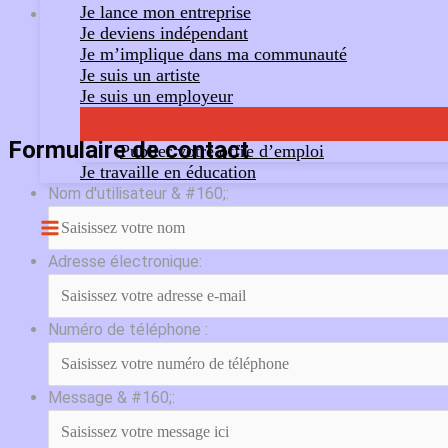
Je lance mon entreprise
Je deviens indépendant
Je m’implique dans ma communauté
Je suis un artiste
Je suis un employeur
Formulaire de contact
Publier votre offre d’emploi
Je travaille en éducation
Nom d'utilisateur & #160;:
Adresse électronique:
Numéro de téléphone :
Message & #160;: