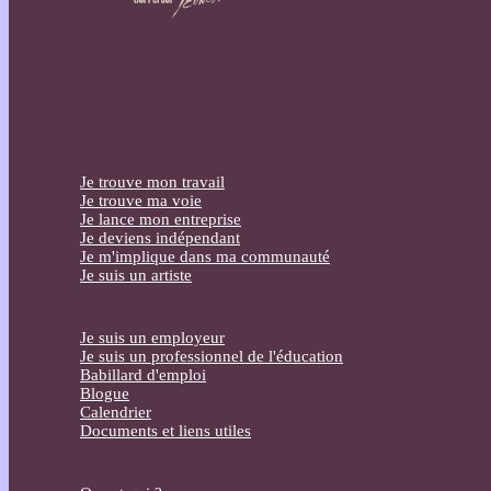
Je trouve mon travail
Je trouve ma voie
Je lance mon entreprise
Je deviens indépendant
Je m'implique dans ma communauté
Je suis un artiste
Je suis un employeur
Je suis un professionnel de l'éducation
Babillard d'emploi
Blogue
Calendrier
Documents et liens utiles