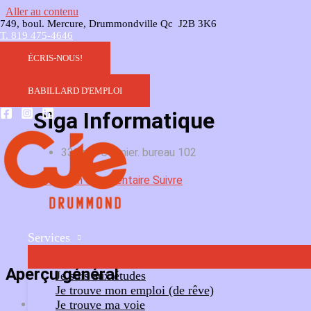
Aller au contenu
749, boul. Mercure, Drummondville Qc J2B 3K6
T. 819 475-4646
ÉCRIS-NOUS!
BABILLARD D'EMPLOI
Siga Informatique
330 rue Cormier. bureau 102
Ajouter un commentaire
Suivre
Services
Aperçu général
Je suis aux études
Je trouve mon emploi (de rêve)
Je trouve ma voie