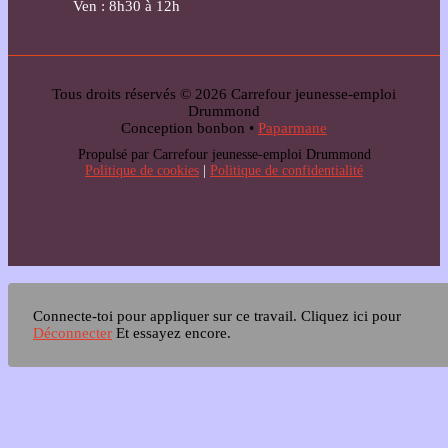
Ven : 8h30 à 12h
Tous droits réservés © 2026 Carrefour jeunesse-emploi
Drummond
Conception bonbon •
Paparmane
Propulsé par Carrefour jeunesse-emploi Drummond
Politique de cookies
|
Politique de confidentialité
Connecte-toi pour appliquer sur ce travail.
Cliquez ici pour
Déconnecter
Et essayez encore.