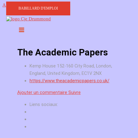
Aller au contenu
BABILLARD D'EMPLOI
The Academic Papers
Kemp House 152-160 City Road, London,
England, United Kingdom, EC1V 2NX
https://www.theacademicpapers.co.uk/
Ajouter un commentaire
Suivre
Liens sociaux: