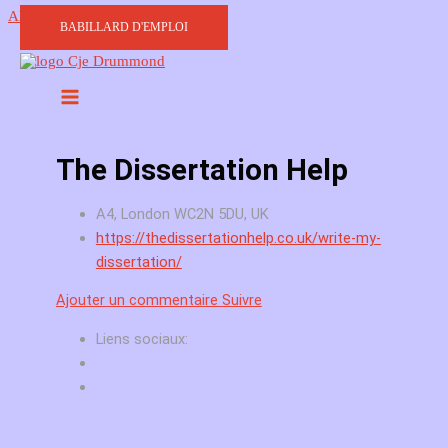
Aller au contenu
BABILLARD D'EMPLOI
The Dissertation Help
A4, London WC2N 5DU, UK
https://thedissertationhelp.co.uk/write-my-
dissertation/
Ajouter un commentaire
Suivre
Liens sociaux: