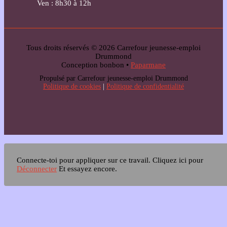
Ven : 8h30 à 12h
Tous droits réservés © 2026 Carrefour jeunesse-emploi
Drummond
Conception bonbon •
Paparmane
Propulsé par Carrefour jeunesse-emploi Drummond
Politique de cookies
|
Politique de confidentialité
Connecte-toi pour appliquer sur ce travail.
Cliquez ici pour
Déconnecter
Et essayez encore.