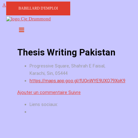
Aller au contenu
BABILLARD D'EMPLOI
Thesis Writing Pakistan
Progressive Square, Shahrah E Faisal,
Karachi, Sin, 05444
https://maps.app.goo.gl/fUQnWYE9UXQ79XpK9
Ajouter un commentaire
Suivre
Liens sociaux: