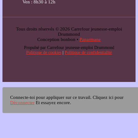
Ven : 8h30 à 12h
Tous droits réservés © 2026 Carrefour jeunesse-emploi
Drummond
Conception bonbon •
Paparmane
Propulsé par Carrefour jeunesse-emploi Drummond
Politique de cookies
|
Politique de confidentialité
Connecte-toi pour appliquer sur ce travail.
Cliquez ici pour
Déconnecter
Et essayez encore.