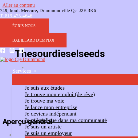
Aller au contenu
749, boul. Mercure, Drummondville Qc J2B 3K6
T. 819 475-4646
ÉCRIS-NOUS!
BABILLARD D'EMPLOI
Thesourdieselseeds
Services
Ajouter un commentaire
Suivre
Je suis aux études
Je trouve mon emploi (de rêve)
Je trouve ma voie
Je lance mon entreprise
Je deviens indépendant
Je m’implique dans ma communauté
Aperçu général
Je suis un artiste
Je suis un employeur