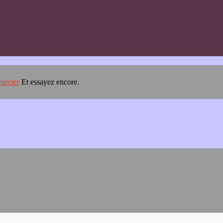
necter
Et essayez encore.