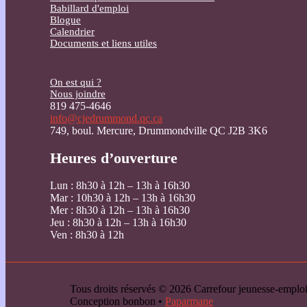
Babillard d'emploi
Blogue
Calendrier
Documents et liens utiles
On est qui ?
Nous joindre
819 475-4646
info@cjedrummond.qc.ca
749, boul. Mercure, Drummondville QC J2B 3K6
Heures d’ouverture
Lun : 8h30 à 12h – 13h à 16h30
Mar : 10h30 à 12h – 13h à 16h30
Mer : 8h30 à 12h – 13h à 16h30
Jeu : 8h30 à 12h – 13h à 16h30
Ven : 8h30 à 12h
Tous droits réservés © 2026 Carrefour jeunesse-emp
Conception bonbon •
Paparmane