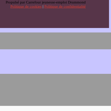
Propulsé par Carrefour jeunesse-emploi Drummond
Politique de cookies
|
Politique de confidentialité