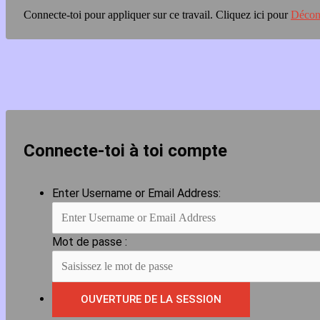
Connecte-toi pour appliquer sur ce travail.
Cliquez ici pour
Décon
Connecte-toi à toi compte
Enter Username or Email Address:
Mot de passe :