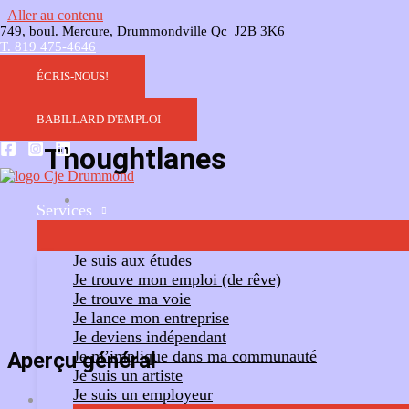
Aller au contenu
749, boul. Mercure, Drummondville Qc J2B 3K6
T. 819 475-4646
ÉCRIS-NOUS!
BABILLARD D'EMPLOI
Thoughtlanes
Services
Ajouter un commentaire
Suivre
Je suis aux études
Je trouve mon emploi (de rêve)
Je trouve ma voie
Je lance mon entreprise
Je deviens indépendant
Je m’implique dans ma communauté
Aperçu général
Je suis un artiste
Je suis un employeur