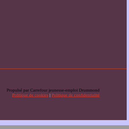
Propulsé par Carrefour jeunesse-emploi Drummond
Politique de cookies
|
Politique de confidentialité