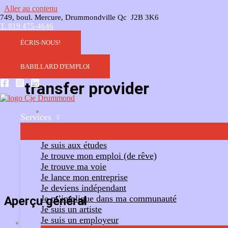
Aller au contenu
749, boul. Mercure, Drummondville Qc J2B 3K6
T. 819 475-4646
ÉCRIS-NOUS!
BABILLARD D'EMPLOI
transfer provider
Services
Ajouter un commentaire
Suivre
Je suis aux études
Je trouve mon emploi (de rêve)
Je trouve ma voie
Je lance mon entreprise
Je deviens indépendant
Je m’implique dans ma communauté
Aperçu général
Je suis un artiste
Je suis un employeur