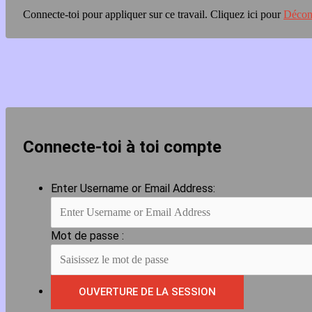
Connecte-toi pour appliquer sur ce travail.
Cliquez ici pour
Décon
Connecte-toi à toi compte
Enter Username or Email Address:
Mot de passe :