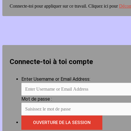
Connecte-toi pour appliquer sur ce travail.
Cliquez ici pour
Décon
Connecte-toi à toi compte
Enter Username or Email Address:
Mot de passe :