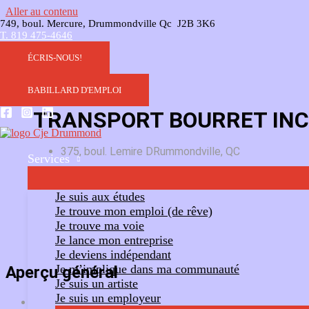
Aller au contenu
749, boul. Mercure, Drummondville Qc J2B 3K6
T. 819 475-4646
ÉCRIS-NOUS!
BABILLARD D'EMPLOI
TRANSPORT BOURRET INC
375, boul. Lemire DRummondville, QC
Services
Ajouter un commentaire
Suivre
Je suis aux études
Je trouve mon emploi (de rêve)
Je trouve ma voie
Je lance mon entreprise
Je deviens indépendant
Je m’implique dans ma communauté
Aperçu général
Je suis un artiste
Je suis un employeur