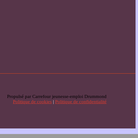
Propulsé par Carrefour jeunesse-emploi Drummond
Politique de cookies
|
Politique de confidentialité