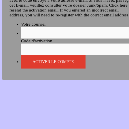
avec le code envoyé à votre adresse e-mail. Si vous n'avez pas re
cet E-mail, veuillez consulter votre dossier Junk/Spam.
Click here
resend the activation email. If you entered an incorrect email
address, you will need to re-register with the correct email address
Votre courriel:
Code d'activation: