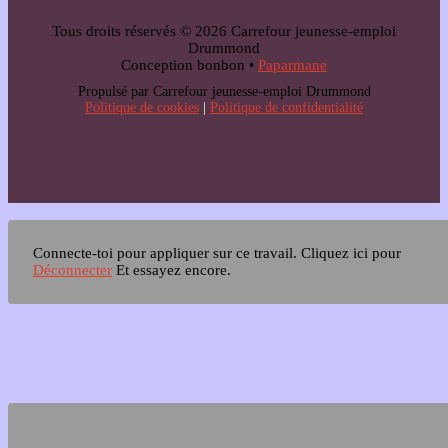
Tous droits réservés © 2026 Carrefour jeunesse-emploi
Drummond
Conception bonbon •
Paparmane
Propulsé par Carrefour jeunesse-emploi Drummond
Politique de cookies
|
Politique de confidentialité
Connecte-toi pour appliquer sur ce travail.
Cliquez ici pour
Déconnecter
Et essayez encore.