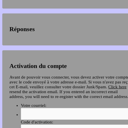
Réponses
Activation du compte
Avant de pouvoir vous connecter, vous devez activer votre compt
avec le code envoyé à votre adresse e-mail. Si vous n'avez pas re
cet E-mail, veuillez consulter votre dossier Junk/Spam.
Click here
resend the activation email. If you entered an incorrect email
address, you will need to re-register with the correct email address
Votre courriel:
Code d'activation: