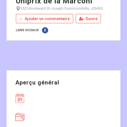
Uniprix de la Marconi
3525 Boulevard St-Joseph Drummondville, J2b0h3
Ajouter un commentaire
Suivre
LIENS SOCIAUX:
Aperçu général