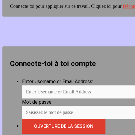
Connecte-toi pour appliquer sur ce travail.
Cliquez ici pour
Décon
Connecte-toi à toi compte
Enter Username or Email Address:
Mot de passe :