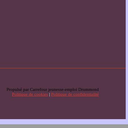
Propulsé par Carrefour jeunesse-emploi Drummond
Politique de cookies
|
Politique de confidentialité