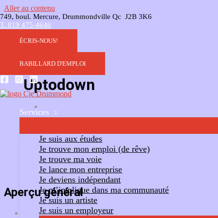
Aller au contenu
749, boul. Mercure, Drummondville Qc J2B 3K6
T. 819 475-4646
ÉCRIS-NOUS!
BABILLARD D'EMPLOI
Uptodown
Services
Ajouter un commentaire
Suivre
Je suis aux études
Je trouve mon emploi (de rêve)
Je trouve ma voie
Je lance mon entreprise
Je deviens indépendant
Je m’implique dans ma communauté
Aperçu général
Je suis un artiste
Je suis un employeur