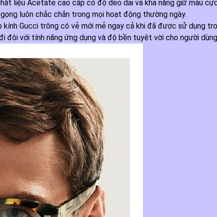
chất liệu Acetate cao cấp có độ dẻo dai và khả năng giữ màu cự
g gọng luôn chắc chắn trong mọi hoạt động thường ngày.
p kính Gucci trông có vẻ mới mẻ ngay cả khi đã được sử dụng tron
i đôi với tính năng ứng dụng và độ bền tuyệt vời cho người dùng