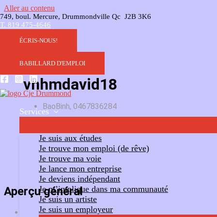
Aller au contenu
749, boul. Mercure, Drummondville Qc J2B 3K6
T. 819 475-4646
ÉCRIS-NOUS!
BABILLARD D'EMPLOI
vnhmdavid18
BaoBinh, 0467836284
Services
Ajouter un commentaire
Suivre
Je suis aux études
Je trouve mon emploi (de rêve)
Je trouve ma voie
Je lance mon entreprise
Je deviens indépendant
Je m’implique dans ma communauté
Aperçu général
Je suis un artiste
Je suis un employeur