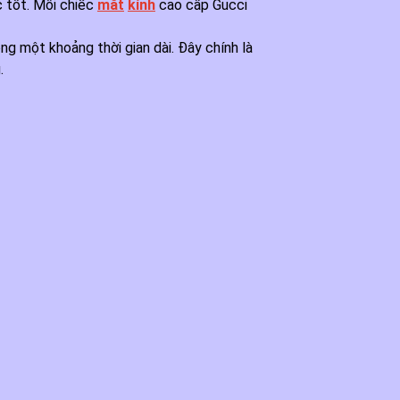
c tốt. Mỗi chiếc
mắt
kính
cao cấp Gucci
g một khoảng thời gian dài. Đây chính là
.