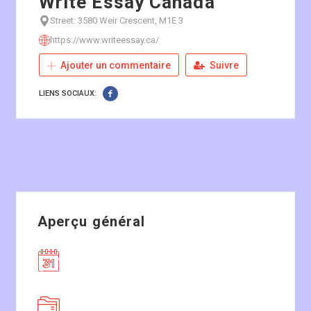
Write Essay Canada
Street: 3580 Weir Crescent, M1E 3
https://www.writeessay.ca/
Ajouter un commentaire
Suivre
LIENS SOCIAUX:
Aperçu général