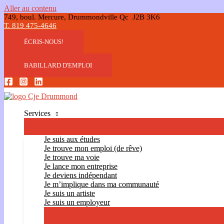
Aller au contenu
749, boul. Mercure, Drummondville Qc J2B 3K6
T. 819 475-4646
ÉCRIS-NOUS!
BABILLARD D'EMPLOI
Services
Je suis aux études
Je trouve mon emploi (de rêve)
Je trouve ma voie
Je lance mon entreprise
Je deviens indépendant
Je m’implique dans ma communauté
Je suis un artiste
Je suis un employeur