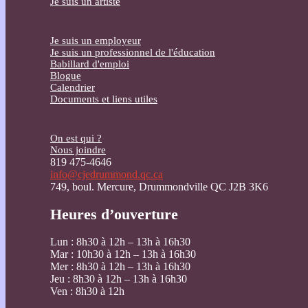
Je suis un artiste
Je suis un employeur
Je suis un professionnel de l'éducation
Babillard d'emploi
Blogue
Calendrier
Documents et liens utiles
On est qui ?
Nous joindre
819 475-4646
info@cjedrummond.qc.ca
749, boul. Mercure, Drummondville QC J2B 3K6
Heures d’ouverture
Lun : 8h30 à 12h – 13h à 16h30
Mar : 10h30 à 12h – 13h à 16h30
Mer : 8h30 à 12h – 13h à 16h30
Jeu : 8h30 à 12h – 13h à 16h30
Ven : 8h30 à 12h