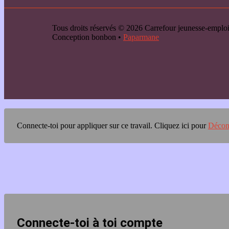
Tous droits réservés © 2026 Carrefour jeunesse-emp
Conception bonbon •
Paparmane
Connecte-toi pour appliquer sur ce travail.
Cliquez ici pour
Décon
Connecte-toi à toi compte