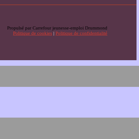
Propulsé par Carrefour jeunesse-emploi Drummond
Politique de cookies
|
Politique de confidentialité