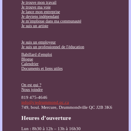
Je trouve mon travail
Je trouve ma voie
Je lance mon entreprise
Je deviens indépendant
Je m'implique dans ma communauté
Je suis un artiste
Je suis un employeur
Je suis un professionnel de l'éducation
Babillard d'emploi
Blogue
Calendrier
Documents et liens utiles
On est qui ?
Nous joindre
819 475-4646
info@cjedrummond.qc.ca
749, boul. Mercure, Drummondville QC J2B 3K6
Heures d’ouverture
Lun : 8h30 à 12h – 13h à 16h30