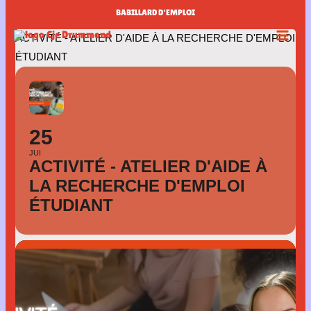
Aller
BABILLARD D'EMPLOI
au
ACTIVITÉ - ATELIER D'AIDE À LA RECHERCHE D'EMPLOI
contenu
ÉTUDIANT
25
JUI
ACTIVITÉ - ATELIER D'AIDE À
LA RECHERCHE D'EMPLOI
ÉTUDIANT