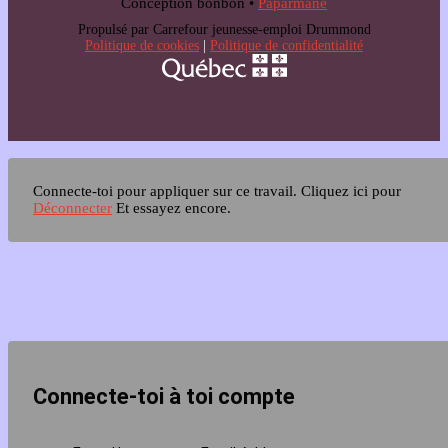
Conception bonbon •
Paparmane
Propulsé par Carrefour jeunesse-emploi Drummond
Politique de cookies
|
Politique de confidentialité
Connecte-toi pour appliquer sur ce travail.
Cliquez ici pour
Déconnecter
Et essayez encore.
Connecte-toi à toi compte