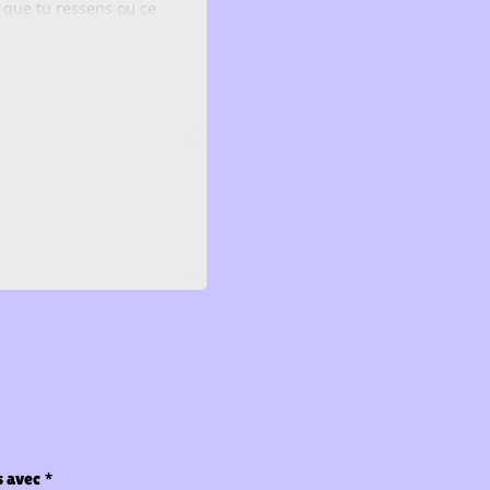
 que tu ressens ou ce
s avec
*