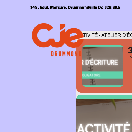
Aller
749, boul. Mercure, Drummondville Qc J2B 3K6
au
contenu
ACTIVITÉ - ATELIER D'
JA