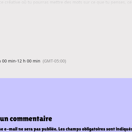
ce créative où tu pourras mettre des mots sur ce que tu penses, ce
 t’attend !
2 h
réservée aux personnes de 35 ans et moins.
ci
h 00 min
-
12 h 00 min
(GMT-05:00)
r un commentaire
e e-mail ne sera pas publiée.
Les champs obligatoires sont indiqué