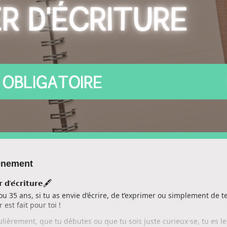
vènement
🖋️
 𝗱’𝗲́𝗰𝗿𝗶𝘁𝘂𝗿𝗲
ou 35 ans, si tu as envie d’écrire, de t’exprimer ou simplement de 
 est fait pour toi !
lièrement, que tu débutes ou que tu sois juste curieux·se, tu es le