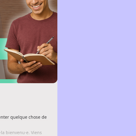
tenter quelque chose de
·la bienvenu·e. Viens