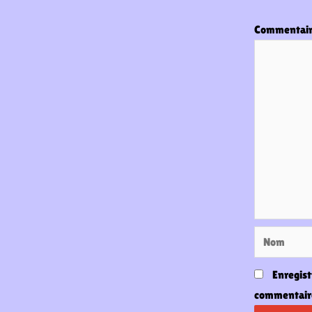
Commentai
Nom
Enregist
commentair