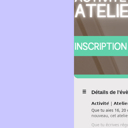
Détails de l'é
𝗔𝗰𝘁𝗶𝘃𝗶𝘁𝗲́ | 𝗔𝘁𝗲𝗹𝗶𝗲
Que tu aies 16, 20 
nouveau, cet atelier
Que tu écrives régu