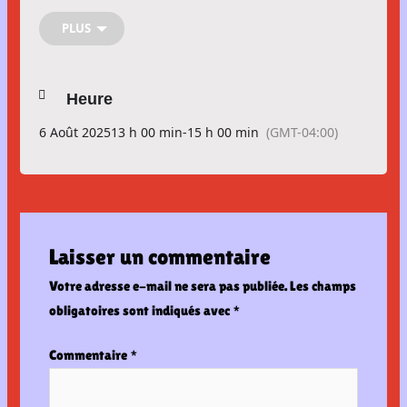
📅
13 août – 13h à 15h :
Peinture sur roche et basketball
📅
20 août – 13h à 15h :
Marche et pique-nique
PLUS
✨ Tu entres en première secondaire ? Participe aussi à un
atelier d’intégration le matin même de chaque activité !
Activité organisée en collaboration avec
Passeport pour ma
Heure
réussite CJED
.
6 Août 2025
13 h 00 min
-
15 h 00 min
(GMT-04:00)
Tu dois t’inscrire ici
Laisser un commentaire
Votre adresse e-mail ne sera pas publiée.
Les champs
obligatoires sont indiqués avec
*
Commentaire
*