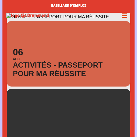
Aller
BABILLARD D'EMPLOI
au
ACTIVITÉS - PASSEPORT POUR MA RÉUSSITE
contenu
06
AOU
ACTIVITÉS - PASSEPORT
POUR MA RÉUSSITE