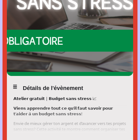
Détails de l'évènement
𝗔𝘁𝗲𝗹𝗶𝗲𝗿 𝗴𝗿𝗮𝘁𝘂𝗶𝘁 | 𝗕𝘂𝗱𝗴𝗲𝘁 𝘀𝗮𝗻𝘀 𝘀𝘁𝗿𝗲𝘀𝘀 📈
𝗩𝗶𝗲𝗻𝘀 𝗮𝗽𝗽𝗿𝗲𝗻𝗱𝗿𝗲 𝘁𝗼𝘂𝘁 𝗰𝗲 𝗾𝘂’𝗶𝗹 𝗳𝗮𝘂𝘁 𝘀𝗮𝘃𝗼𝗶𝗿 𝗽𝗼𝘂𝗿
𝘁’𝗮𝗶𝗱𝗲𝗿 𝗮̀ 𝘂𝗻 𝗯𝘂𝗱𝗴𝗲𝘁 𝘀𝗮𝗻𝘀 𝘀𝘁𝗿𝗲𝘀𝘀!
Envie de mieux gérer ton argent et d’avancer vers tes projets
sans stress? Cette activité te montre comment organiser tes
dépenses du quotidien — restos, sorties, abonnements,