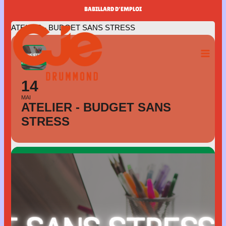
Aller
BABILLARD D'EMPLOI
au
ATELIER - BUDGET SANS STRESS
contenu
14
MAI
ATELIER - BUDGET SANS
STRESS