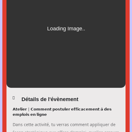
Détails de l'évènement
𝗔𝘁𝗲𝗹𝗶𝗲𝗿 | 𝗖𝗼𝗺𝗺𝗲𝗻𝘁 𝗽𝗼𝘀𝘁𝘂𝗹𝗲𝗿 𝗲𝗳𝗳𝗶𝗰𝗮𝗰𝗲𝗺𝗲𝗻𝘁 𝗮̀ 𝗱𝗲𝘀
𝗲𝗺𝗽𝗹𝗼𝗶𝘀 𝗲𝗻 𝗹𝗶𝗴𝗻𝗲
Dans cette activité, tu verras comment appliquer de