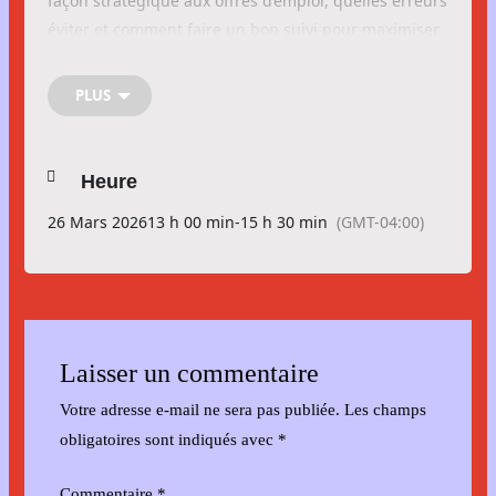
façon stratégique aux offres d’emploi, quelles erreurs
éviter et comment faire un bon suivi pour maximiser
tes chances d’être contacté par un employeur.
PLUS
📅 𝗗𝗮𝘁𝗲
: 26 mars 2026
🕐 𝗛𝗲𝘂𝗿𝗲
: 13 h à 15 h 30
📍 𝗟𝗶𝗲𝘂
: CJE Drummond – 749 boulevard Mercure
𝗔𝘁𝗲𝗹𝗶𝗲𝗿 𝗴𝗿𝗮𝘁𝘂𝗶𝘁 𝗿𝗲́𝘀𝗲𝗿𝘃𝗲́ 𝗮𝘂𝘅 𝗽𝗲𝗿𝘀𝗼𝗻𝗻𝗲𝘀 𝗱𝗲 𝟯𝟱 𝗮𝗻𝘀 𝗲𝘁
Heure
𝗺𝗼𝗶𝗻𝘀.
26 Mars 2026
13 h 00 min
-
15 h 30 min
(GMT-04:00)
Tu dois t’inscrire ici
Laisser un commentaire
Votre adresse e-mail ne sera pas publiée.
Les champs
obligatoires sont indiqués avec
*
Commentaire
*