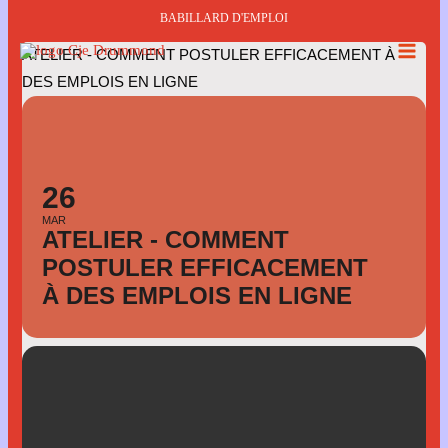
Aller
BABILLARD D'EMPLOI
au
ATELIER - COMMENT POSTULER EFFICACEMENT À
contenu
DES EMPLOIS EN LIGNE
26
MAR
ATELIER - COMMENT
POSTULER EFFICACEMENT
À DES EMPLOIS EN LIGNE