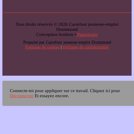
Tous droits réservés © 2026 Carrefour jeunesse-emploi
Drummond
Conception bonbon •
Paparmane
Propulsé par Carrefour jeunesse-emploi Drummond
Politique de cookies
|
Politique de confidentialité
Connecte-toi pour appliquer sur ce travail.
Cliquez ici pour
Déconnecter
Et essayez encore.