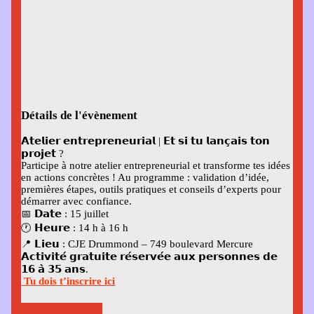
Détails de l'évènement
𝗔𝘁𝗲𝗹𝗶𝗲𝗿 𝗲𝗻𝘁𝗿𝗲𝗽𝗿𝗲𝗻𝗲𝘂𝗿𝗶𝗮𝗹 | 𝗘𝘁 𝘀𝗶 𝘁𝘂 𝗹𝗮𝗻𝗰̧𝗮𝗶𝘀 𝘁𝗼𝗻
𝗽𝗿𝗼𝗷𝗲𝘁 ?
Participe à notre atelier entrepreneurial et transforme tes idées
en actions concrètes ! Au programme : validation d’idée,
premières étapes, outils pratiques et conseils d’experts pour
démarrer avec confiance.
📅 𝗗𝗮𝘁𝗲
: 15 juillet
🕐 𝗛𝗲𝘂𝗿𝗲
: 14 h à 16 h
📍 𝗟𝗶𝗲𝘂
: CJE Drummond – 749 boulevard Mercure
𝗔𝗰𝘁𝗶𝘃𝗶𝘁𝗲́ 𝗴𝗿𝗮𝘁𝘂𝗶𝘁𝗲 𝗿𝗲́𝘀𝗲𝗿𝘃𝗲́𝗲 𝗮𝘂𝘅 𝗽𝗲𝗿𝘀𝗼𝗻𝗻𝗲𝘀 𝗱𝗲
𝟭𝟲 𝗮̀ 𝟯𝟱 𝗮𝗻𝘀.
Tu dois t’inscrire ici