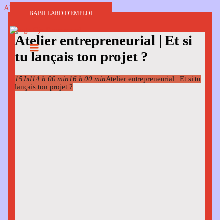
Aller au contenu
BABILLARD D'EMPLOI
Atelier entrepreneurial | Et si
tu lançais ton projet ?
15
Jul
14 h 00 min
16 h 00 min
Atelier entrepreneurial | Et si tu
lançais ton projet ?