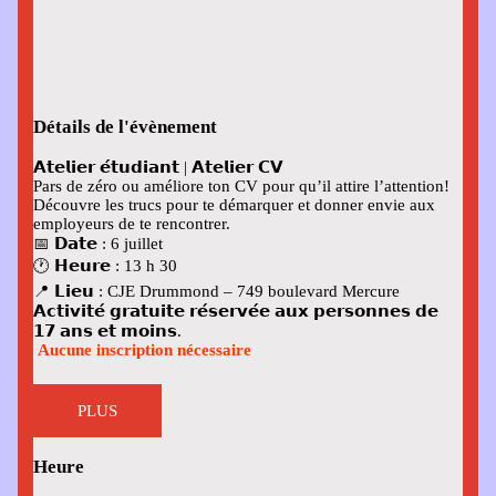
Détails de l'évènement
𝗔𝘁𝗲𝗹𝗶𝗲𝗿 𝗲́𝘁𝘂𝗱𝗶𝗮𝗻𝘁 | 𝗔𝘁𝗲𝗹𝗶𝗲𝗿 𝗖𝗩
Pars de zéro ou améliore ton CV pour qu’il attire l’attention!
Découvre les trucs pour te démarquer et donner envie aux
employeurs de te rencontrer.
📅 𝗗𝗮𝘁𝗲
: 6 juillet
🕐 𝗛𝗲𝘂𝗿𝗲
: 13 h 30
📍 𝗟𝗶𝗲𝘂
: CJE Drummond – 749 boulevard Mercure
𝗔𝗰𝘁𝗶𝘃𝗶𝘁𝗲́ 𝗴𝗿𝗮𝘁𝘂𝗶𝘁𝗲 𝗿𝗲́𝘀𝗲𝗿𝘃𝗲́𝗲 𝗮𝘂𝘅 𝗽𝗲𝗿𝘀𝗼𝗻𝗻𝗲𝘀 𝗱𝗲
𝟭𝟳 𝗮𝗻𝘀 𝗲𝘁 𝗺𝗼𝗶𝗻𝘀.
Aucune inscription nécessaire
PLUS
Heure