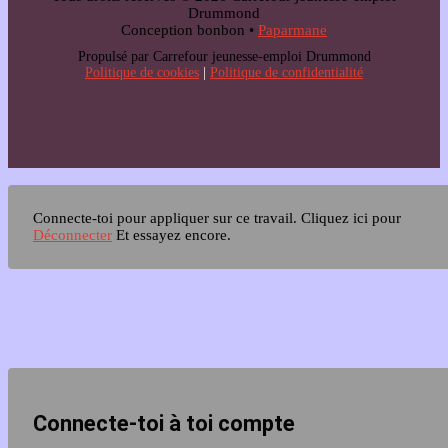
Drummond
Conception bonbon •
Paparmane
Propulsé par Carrefour jeunesse-emploi Drummond
Politique de cookies
|
Politique de confidentialité
Connecte-toi pour appliquer sur ce travail.
Cliquez ici pour
Déconnecter
Et essayez encore.
Connecte-toi à toi compte