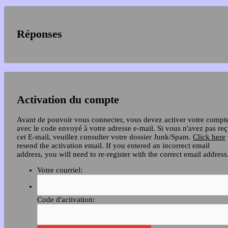
Réponses
Activation du compte
Avant de pouvoir vous connecter, vous devez activer votre compt
avec le code envoyé à votre adresse e-mail. Si vous n'avez pas re
cet E-mail, veuillez consulter votre dossier Junk/Spam.
Click here
resend the activation email. If you entered an incorrect email
address, you will need to re-register with the correct email address
Votre courriel:
Code d'activation: