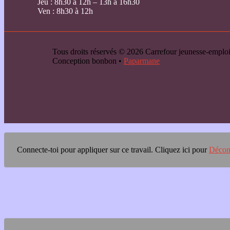
Jeu : 8h30 à 12h – 13h à 16h30
Ven : 8h30 à 12h
Tous droits réservés © 2026 Carrefour jeunesse-emp
Conception bonbon •
Paparmane
Connecte-toi pour appliquer sur ce travail.
Cliquez ici pour
Décon