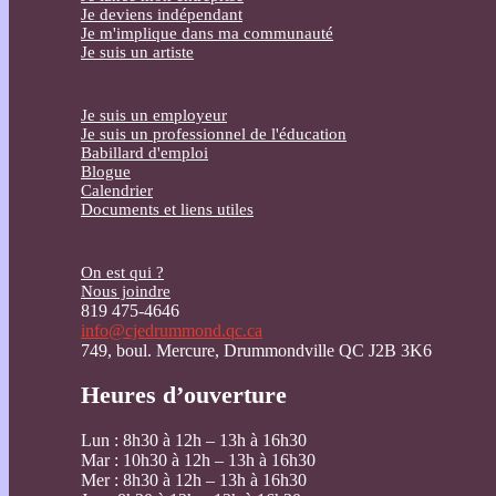
Je deviens indépendant
Je m'implique dans ma communauté
Je suis un artiste
Je suis un employeur
Je suis un professionnel de l'éducation
Babillard d'emploi
Blogue
Calendrier
Documents et liens utiles
On est qui ?
Nous joindre
819 475-4646
info@cjedrummond.qc.ca
749, boul. Mercure, Drummondville QC J2B 3K6
Heures d’ouverture
Lun : 8h30 à 12h – 13h à 16h30
Mar : 10h30 à 12h – 13h à 16h30
Mer : 8h30 à 12h – 13h à 16h30