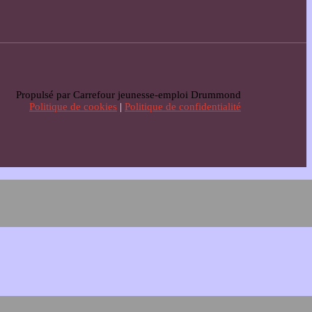
Propulsé par Carrefour jeunesse-emploi Drummond
Politique de cookies
|
Politique de confidentialité