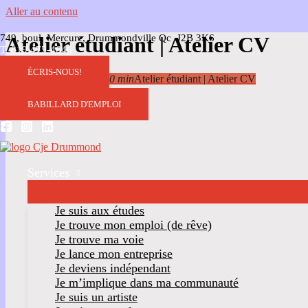
Aller au contenu
749, boul. Mercure, Drummondville Qc J2B 3K6
Atelier étudiant | Atelier CV
T. 819 475-4646
ÉCRIS-NOUS!
25
Jui
13 h 00 min
14 h 00 min
Atelier étudiant | Atelier CV
BABILLARD D'EMPLOI
Services
Je suis aux études
Je trouve mon emploi (de rêve)
Je trouve ma voie
Je lance mon entreprise
Je deviens indépendant
Je m’implique dans ma communauté
Je suis un artiste