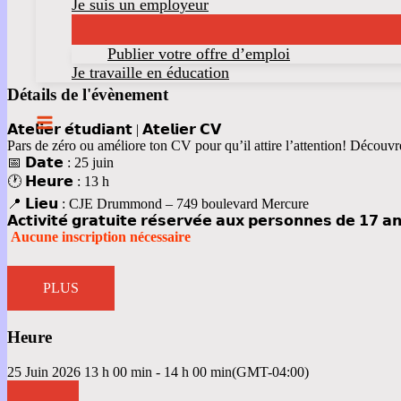
Je suis un employeur
Publier votre offre d’emploi
Je travaille en éducation
Détails de l'évènement
𝗔𝘁𝗲𝗹𝗶𝗲𝗿 𝗲́𝘁𝘂𝗱𝗶𝗮𝗻𝘁 | 𝗔𝘁𝗲𝗹𝗶𝗲𝗿 𝗖𝗩
Pars de zéro ou améliore ton CV pour qu’il attire l’attention! Découvr
📅 𝗗𝗮𝘁𝗲
: 25 juin
🕐 𝗛𝗲𝘂𝗿𝗲
: 13 h
📍 𝗟𝗶𝗲𝘂
: CJE Drummond – 749 boulevard Mercure
𝗔𝗰𝘁𝗶𝘃𝗶𝘁𝗲́ 𝗴𝗿𝗮𝘁𝘂𝗶𝘁𝗲 𝗿𝗲́𝘀𝗲𝗿𝘃𝗲́𝗲 𝗮𝘂𝘅 𝗽𝗲𝗿𝘀𝗼𝗻𝗻𝗲𝘀 𝗱𝗲 𝟭𝟳 𝗮
Aucune inscription nécessaire
PLUS
Heure
25 Juin 2026
13 h 00 min
-
14 h 00 min
(GMT-04:00)