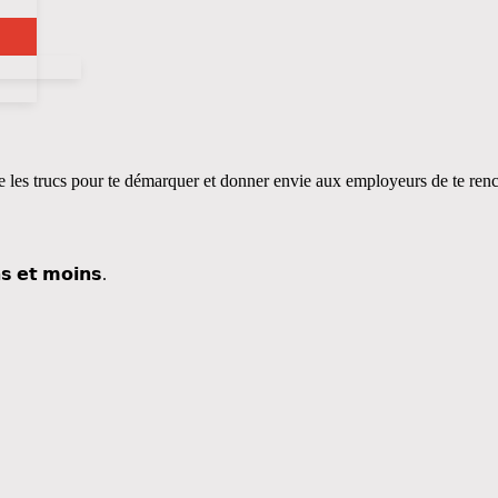
e les trucs pour te démarquer et donner envie aux employeurs de te renc
𝗻𝘀 𝗲𝘁 𝗺𝗼𝗶𝗻𝘀.