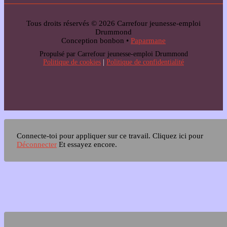
Tous droits réservés © 2026 Carrefour jeunesse-emploi
Drummond
Conception bonbon •
Paparmane
Propulsé par Carrefour jeunesse-emploi Drummond
Politique de cookies
|
Politique de confidentialité
Connecte-toi pour appliquer sur ce travail.
Cliquez ici pour
Déconnecter
Et essayez encore.