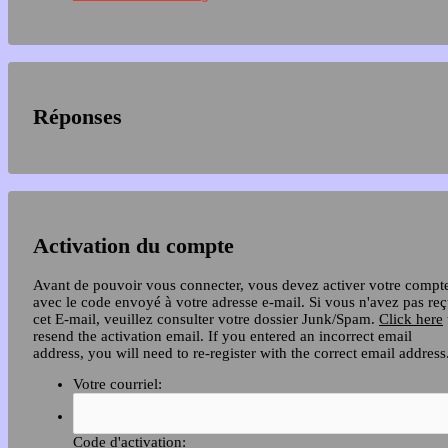
Réponses
Activation du compte
Avant de pouvoir vous connecter, vous devez activer votre compt
avec le code envoyé à votre adresse e-mail. Si vous n'avez pas re
cet E-mail, veuillez consulter votre dossier Junk/Spam.
Click here
resend the activation email. If you entered an incorrect email
address, you will need to re-register with the correct email address
Votre courriel:
Code d'activation: