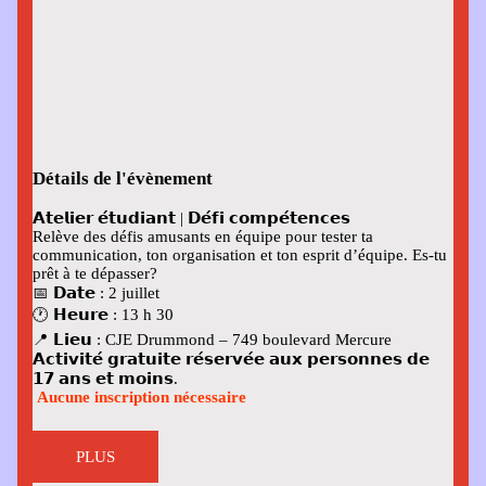
Détails de l'évènement
𝗔𝘁𝗲𝗹𝗶𝗲𝗿 𝗲́𝘁𝘂𝗱𝗶𝗮𝗻𝘁 | 𝗗𝗲́𝗳𝗶 𝗰𝗼𝗺𝗽𝗲́𝘁𝗲𝗻𝗰𝗲𝘀
Relève des défis amusants en équipe pour tester ta
communication, ton organisation et ton esprit d’équipe. Es-tu
prêt à te dépasser?
📅 𝗗𝗮𝘁𝗲
: 2 juillet
🕐 𝗛𝗲𝘂𝗿𝗲
: 13 h 30
📍 𝗟𝗶𝗲𝘂
: CJE Drummond – 749 boulevard Mercure
𝗔𝗰𝘁𝗶𝘃𝗶𝘁𝗲́ 𝗴𝗿𝗮𝘁𝘂𝗶𝘁𝗲 𝗿𝗲́𝘀𝗲𝗿𝘃𝗲́𝗲 𝗮𝘂𝘅 𝗽𝗲𝗿𝘀𝗼𝗻𝗻𝗲𝘀 𝗱𝗲
𝟭𝟳 𝗮𝗻𝘀 𝗲𝘁 𝗺𝗼𝗶𝗻𝘀.
Aucune inscription nécessaire
PLUS