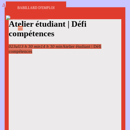
Aller au contenu
BABILLARD D'EMPLOI
Atelier étudiant | Défi
compétences
02
Jul
13 h 30 min
14 h 30 min
Atelier étudiant | Défi
compétences