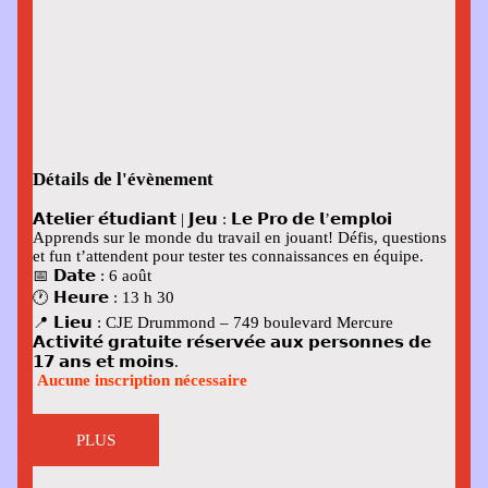
Détails de l'évènement
𝗔𝘁𝗲𝗹𝗶𝗲𝗿 𝗲́𝘁𝘂𝗱𝗶𝗮𝗻𝘁 | 𝗝𝗲𝘂 : 𝗟𝗲 𝗣𝗿𝗼 𝗱𝗲 𝗹’𝗲𝗺𝗽𝗹𝗼𝗶
Apprends sur le monde du travail en jouant! Défis, questions
et fun t’attendent pour tester tes connaissances en équipe.
📅 𝗗𝗮𝘁𝗲
: 6 août
🕐 𝗛𝗲𝘂𝗿𝗲
: 13 h 30
📍 𝗟𝗶𝗲𝘂
: CJE Drummond – 749 boulevard Mercure
𝗔𝗰𝘁𝗶𝘃𝗶𝘁𝗲́ 𝗴𝗿𝗮𝘁𝘂𝗶𝘁𝗲 𝗿𝗲́𝘀𝗲𝗿𝘃𝗲́𝗲 𝗮𝘂𝘅 𝗽𝗲𝗿𝘀𝗼𝗻𝗻𝗲𝘀 𝗱𝗲
𝟭𝟳 𝗮𝗻𝘀 𝗲𝘁 𝗺𝗼𝗶𝗻𝘀.
Aucune inscription nécessaire
PLUS