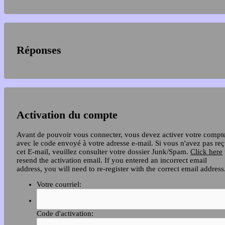
Réponses
Activation du compte
Avant de pouvoir vous connecter, vous devez activer votre compt
avec le code envoyé à votre adresse e-mail. Si vous n'avez pas re
cet E-mail, veuillez consulter votre dossier Junk/Spam.
Click here
resend the activation email. If you entered an incorrect email
address, you will need to re-register with the correct email address
Votre courriel:
Code d'activation: