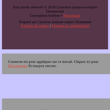
Tous droits réservés © 2026 Carrefour jeunesse-emploi
Drummond
Conception bonbon •
Paparmane
Propulsé par Carrefour jeunesse-emploi Drummond
Politique de cookies
|
Politique de confidentialité
Connecte-toi pour appliquer sur ce travail.
Cliquez ici pour
Déconnecter
Et essayez encore.