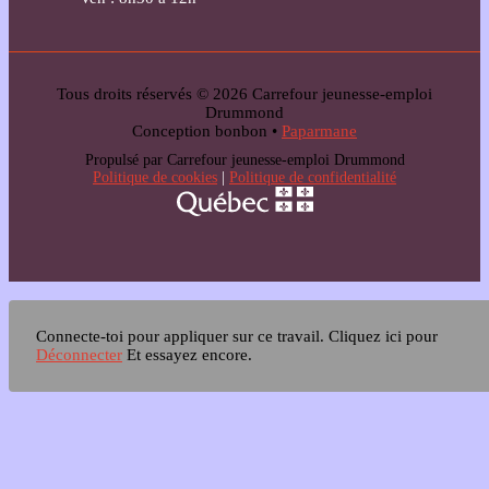
Tous droits réservés © 2026 Carrefour jeunesse-emploi
Drummond
Conception bonbon •
Paparmane
Propulsé par Carrefour jeunesse-emploi Drummond
Politique de cookies
|
Politique de confidentialité
Connecte-toi pour appliquer sur ce travail.
Cliquez ici pour
Déconnecter
Et essayez encore.