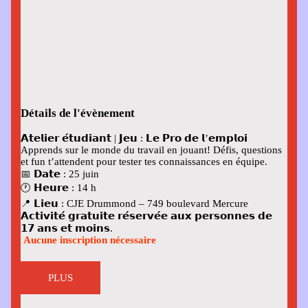
Détails de l'évènement
𝗔𝘁𝗲𝗹𝗶𝗲𝗿 𝗲́𝘁𝘂𝗱𝗶𝗮𝗻𝘁 | 𝗝𝗲𝘂 : 𝗟𝗲 𝗣𝗿𝗼 𝗱𝗲 𝗹’𝗲𝗺𝗽𝗹𝗼𝗶
Apprends sur le monde du travail en jouant! Défis, questions
et fun t’attendent pour tester tes connaissances en équipe.
📅 𝗗𝗮𝘁𝗲
: 25 juin
🕐 𝗛𝗲𝘂𝗿𝗲
: 14 h
📍 𝗟𝗶𝗲𝘂
: CJE Drummond – 749 boulevard Mercure
𝗔𝗰𝘁𝗶𝘃𝗶𝘁𝗲́ 𝗴𝗿𝗮𝘁𝘂𝗶𝘁𝗲 𝗿𝗲́𝘀𝗲𝗿𝘃𝗲́𝗲 𝗮𝘂𝘅 𝗽𝗲𝗿𝘀𝗼𝗻𝗻𝗲𝘀 𝗱𝗲
𝟭𝟳 𝗮𝗻𝘀 𝗲𝘁 𝗺𝗼𝗶𝗻𝘀.
Aucune inscription nécessaire
PLUS