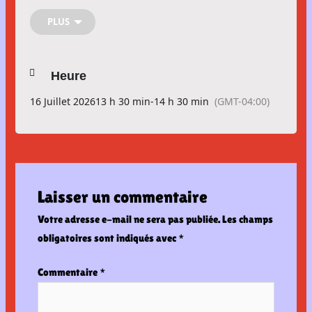
🕐 𝗛𝗲𝘂𝗿𝗲
: 13 h 30
📍 𝗟𝗶𝗲𝘂
: CJE Drummond – 749 boulevard Mercure
PLUS
𝗔𝗰𝘁𝗶𝘃𝗶𝘁𝗲́ 𝗴𝗿𝗮𝘁𝘂𝗶𝘁𝗲 𝗿𝗲́𝘀𝗲𝗿𝘃𝗲́𝗲 𝗮𝘂𝘅 𝗽𝗲𝗿𝘀𝗼𝗻𝗻𝗲𝘀 𝗱𝗲 𝟭𝟳 𝗮𝗻𝘀
𝗲𝘁 𝗺𝗼𝗶𝗻𝘀.
Aucune inscription nécessaire
Heure
16 Juillet 2026
13 h 30 min
-
14 h 30 min
(GMT-04:00)
Laisser un commentaire
Votre adresse e-mail ne sera pas publiée.
Les champs
obligatoires sont indiqués avec
*
Commentaire
*