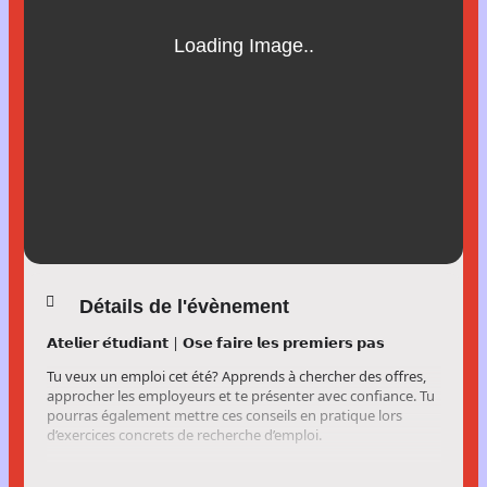
Détails de l'évènement
𝗔𝘁𝗲𝗹𝗶𝗲𝗿 𝗲́𝘁𝘂𝗱𝗶𝗮𝗻𝘁 | 𝗢𝘀𝗲 𝗳𝗮𝗶𝗿𝗲 𝗹𝗲𝘀 𝗽𝗿𝗲𝗺𝗶𝗲𝗿𝘀 𝗽𝗮𝘀
Tu veux un emploi cet été? Apprends à chercher des offres,
approcher les employeurs et te présenter avec confiance. Tu
pourras également mettre ces conseils en pratique lors
d’exercices concrets de recherche d’emploi.
📅 𝗗𝗮𝘁𝗲
: 16 juillet