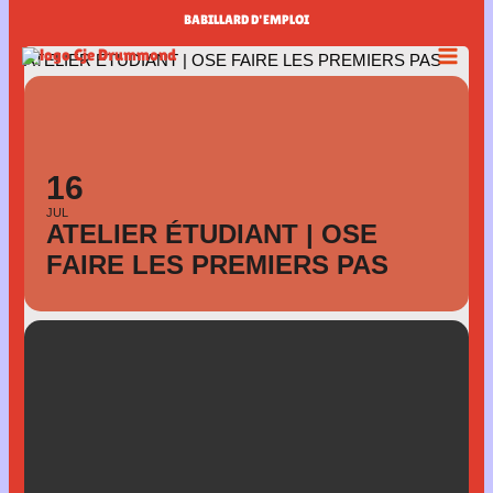
Aller
BABILLARD D'EMPLOI
au
ATELIER ÉTUDIANT | OSE FAIRE LES PREMIERS PAS
contenu
16
JUL
ATELIER ÉTUDIANT | OSE
FAIRE LES PREMIERS PAS