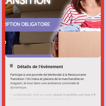
Détails de l'évènement
Participe à une journée de bénévolat à la Ressourcerie
Transition ! On triera et placera de la marchandise en
magasin, le tout dans une ambiance conviviale et
dynamique.
✨ Le bénévolat, c’est un super 𝗮𝘁𝗼𝘂𝘁 𝗮̀ 𝗺𝗲𝘁𝘁𝗿𝗲 𝘀𝘂𝗿 𝘁𝗼𝗻 𝗖𝗩
et une belle façon de te démarquer cet été !