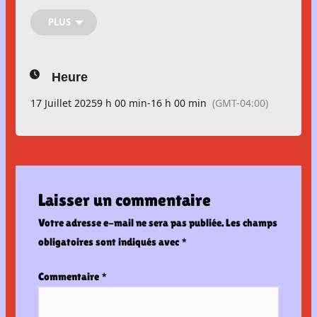
📅 𝗗𝗮𝘁𝗲 : 17 juillet
🕐 𝗛𝗲𝘂𝗿𝗲 : 9h à 16h
PLUS
Une personne du CJE te contactera dans les jours
précédant l’activité.
Heure
Activité gratuite réservée aux personnes de moins de 36 ans.
Tu dois t’inscrire ici
17 Juillet 2025
9 h 00 min
-
16 h 00 min
(GMT-04:00)
Laisser un commentaire
Votre adresse e-mail ne sera pas publiée.
Les champs
obligatoires sont indiqués avec
*
Commentaire
*