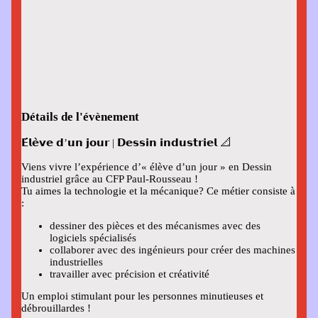
Détails de l'évènement
📐
𝗘́𝗹𝗲̀𝘃𝗲 𝗱’𝘂𝗻 𝗷𝗼𝘂𝗿 | 𝗗𝗲𝘀𝘀𝗶𝗻 𝗶𝗻𝗱𝘂𝘀𝘁𝗿𝗶𝗲𝗹
Viens vivre l’expérience d’« élève d’un jour » en Dessin
industriel grâce au CFP Paul-Rousseau !
Tu aimes la technologie et la mécanique? Ce métier consiste à
:
dessiner des pièces et des mécanismes avec des
logiciels spécialisés
collaborer avec des ingénieurs pour créer des machines
industrielles
travailler avec précision et créativité
Un emploi stimulant pour les personnes minutieuses et
débrouillardes !