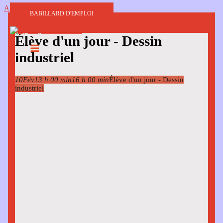
Aller au contenu
BABILLARD D'EMPLOI
Élève d'un jour - Dessin
industriel
10
Fév
13 h 00 min
16 h 00 min
Élève d'un jour - Dessin
industriel