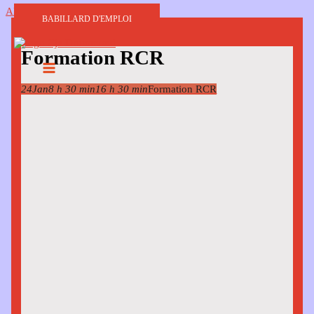
Aller au contenu
BABILLARD D'EMPLOI
Formation RCR
24
Jan
8 h 30 min
16 h 30 min
Formation RCR