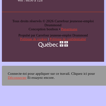
Ven : 8h30 à 12h
Tous droits réservés © 2026 Carrefour jeunesse-emploi
Drummond
Conception bonbon •
Paparmane
Propulsé par Carrefour jeunesse-emploi Drummond
Politique de cookies
|
Politique de confidentialité
Connecte-toi pour appliquer sur ce travail.
Cliquez ici pour
Déconnecter
Et essayez encore.