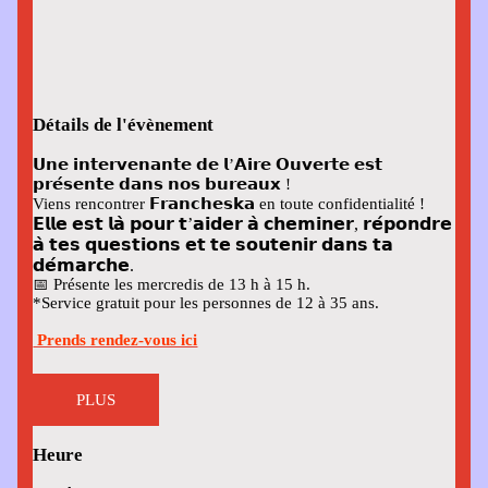
Détails de l'évènement
𝗨𝗻𝗲 𝗶𝗻𝘁𝗲𝗿𝘃𝗲𝗻𝗮𝗻𝘁𝗲 𝗱𝗲 𝗹’𝗔𝗶𝗿𝗲 𝗢𝘂𝘃𝗲𝗿𝘁𝗲 𝗲𝘀𝘁
𝗽𝗿𝗲́𝘀𝗲𝗻𝘁𝗲 𝗱𝗮𝗻𝘀 𝗻𝗼𝘀 𝗯𝘂𝗿𝗲𝗮𝘂𝘅 !
Viens rencontrer 𝗙𝗿𝗮𝗻𝗰𝗵𝗲𝘀𝗸𝗮 en toute confidentialité !
𝗘𝗹𝗹𝗲 𝗲𝘀𝘁 𝗹𝗮̀ 𝗽𝗼𝘂𝗿 𝘁’𝗮𝗶𝗱𝗲𝗿 𝗮̀ 𝗰𝗵𝗲𝗺𝗶𝗻𝗲𝗿, 𝗿𝗲́𝗽𝗼𝗻𝗱𝗿𝗲
𝗮̀ 𝘁𝗲𝘀 𝗾𝘂𝗲𝘀𝘁𝗶𝗼𝗻𝘀 𝗲𝘁 𝘁𝗲 𝘀𝗼𝘂𝘁𝗲𝗻𝗶𝗿 𝗱𝗮𝗻𝘀 𝘁𝗮
𝗱𝗲́𝗺𝗮𝗿𝗰𝗵𝗲.
📅
Présente les mercredis de 13 h à 15 h.
*Service gratuit pour les personnes de 12 à 35 ans.
Prends rendez-vous ici
PLUS
Heure