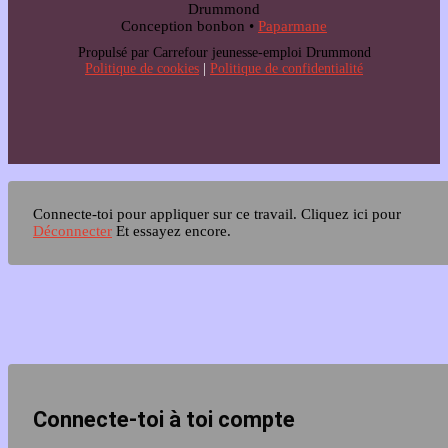
Drummond
Conception bonbon •
Paparmane
Propulsé par Carrefour jeunesse-emploi Drummond
Politique de cookies
|
Politique de confidentialité
Connecte-toi pour appliquer sur ce travail.
Cliquez ici pour
Déconnecter
Et essayez encore.
Connecte-toi à toi compte