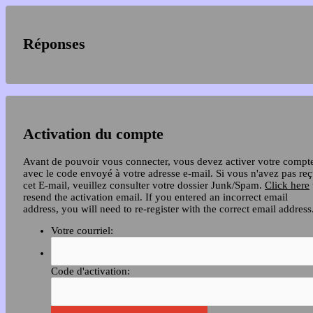
Réponses
Activation du compte
Avant de pouvoir vous connecter, vous devez activer votre compt
avec le code envoyé à votre adresse e-mail. Si vous n'avez pas re
cet E-mail, veuillez consulter votre dossier Junk/Spam.
Click here
resend the activation email. If you entered an incorrect email
address, you will need to re-register with the correct email address
Votre courriel:
Code d'activation: