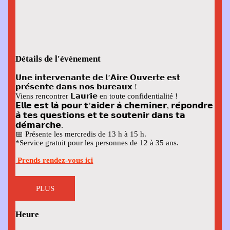
Détails de l'évènement
𝗨𝗻𝗲 𝗶𝗻𝘁𝗲𝗿𝘃𝗲𝗻𝗮𝗻𝘁𝗲 𝗱𝗲 𝗹’𝗔𝗶𝗿𝗲 𝗢𝘂𝘃𝗲𝗿𝘁𝗲 𝗲𝘀𝘁
𝗽𝗿𝗲́𝘀𝗲𝗻𝘁𝗲 𝗱𝗮𝗻𝘀 𝗻𝗼𝘀 𝗯𝘂𝗿𝗲𝗮𝘂𝘅 !
Viens rencontrer 𝗟𝗮𝘂𝗿𝗶𝗲 en toute confidentialité !
𝗘𝗹𝗹𝗲 𝗲𝘀𝘁 𝗹𝗮̀ 𝗽𝗼𝘂𝗿 𝘁’𝗮𝗶𝗱𝗲𝗿 𝗮̀ 𝗰𝗵𝗲𝗺𝗶𝗻𝗲𝗿, 𝗿𝗲́𝗽𝗼𝗻𝗱𝗿𝗲
𝗮̀ 𝘁𝗲𝘀 𝗾𝘂𝗲𝘀𝘁𝗶𝗼𝗻𝘀 𝗲𝘁 𝘁𝗲 𝘀𝗼𝘂𝘁𝗲𝗻𝗶𝗿 𝗱𝗮𝗻𝘀 𝘁𝗮
𝗱𝗲́𝗺𝗮𝗿𝗰𝗵𝗲.
📅
Présente les mercredis de 13 h à 15 h.
*Service gratuit pour les personnes de 12 à 35 ans.
Prends rendez-vous ici
PLUS
Heure