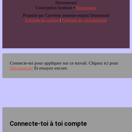
Drummond
Conception bonbon •
Paparmane
Propulsé par Carrefour jeunesse-emploi Drummond
Politique de cookies
|
Politique de confidentialité
Connecte-toi pour appliquer sur ce travail.
Cliquez ici pour
Déconnecter
Et essayez encore.
Connecte-toi à toi compte