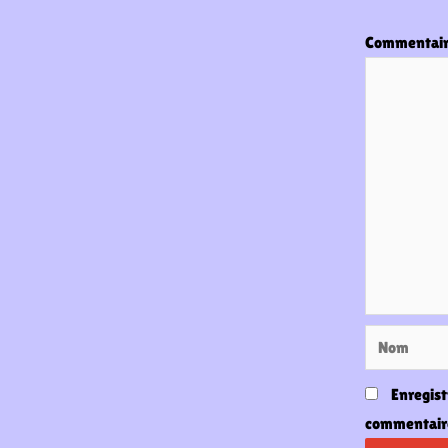
Commentai
Nom
Enregist
commentair