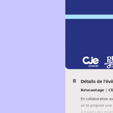
Détails de l'é
𝗥𝗲́𝘀𝗲𝗮𝘂𝘁𝗮𝗴𝗲 | 𝗖𝗹𝗶
En collaboration a
on te propose une 
À travers des mises