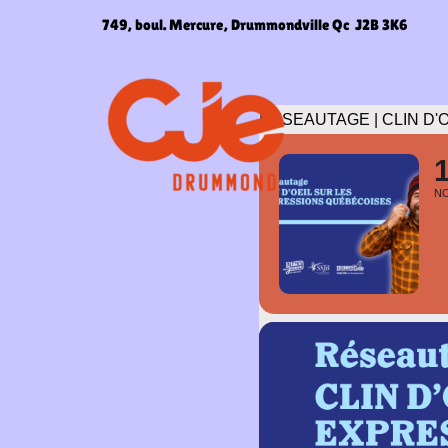
Aller
749, boul. Mercure, Drummondville Qc J2B 3K6
au
contenu
RÉSEAUTAGE | CLIN D
N