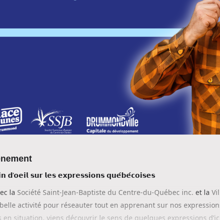
vènement
𝗻 𝗱’𝗼𝗲𝗶𝗹 𝘀𝘂𝗿 𝗹𝗲𝘀 𝗲𝘅𝗽𝗿𝗲𝘀𝘀𝗶𝗼𝗻𝘀 𝗾𝘂𝗲́𝗯𝗲́𝗰𝗼𝗶𝘀𝗲𝘀
vec la
Société Saint-Jean-Baptiste du Centre-du-Québec inc.
et la
Vi
belle activité pour réseauter tout en apprenant sur nos expressio
 en situation, viens découvrir le sens de quelques expressions d’i