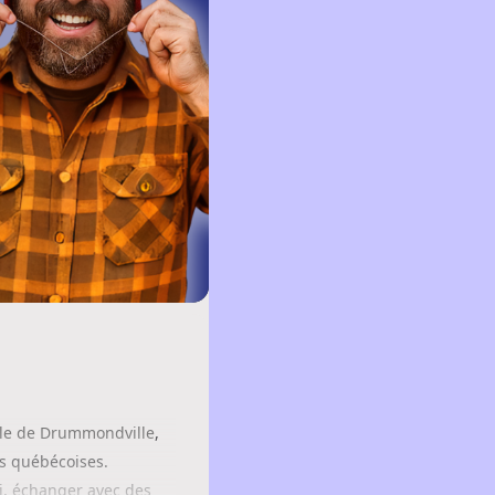
lle de Drummondville
,
ns québécoises.
ci, échanger avec des