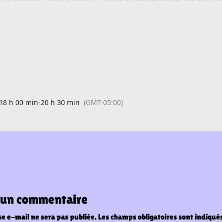
rentes cultures et enrichir ta compréhension du Québec. Une occa
r des liens et de mieux se comprendre.
bre
0 h 30
ous.
ci
18 h 00 min
-
20 h 30 min
(GMT-05:00)
r un commentaire
e e-mail ne sera pas publiée.
Les champs obligatoires sont indiqué