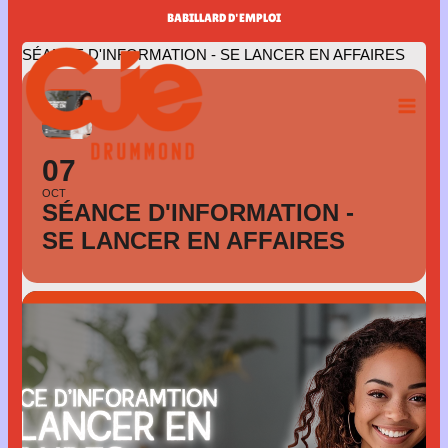
Aller
BABILLARD D'EMPLOI
au
SÉANCE D'INFORMATION - SE LANCER EN AFFAIRES
contenu
07
OCT
SÉANCE D'INFORMATION -
SE LANCER EN AFFAIRES