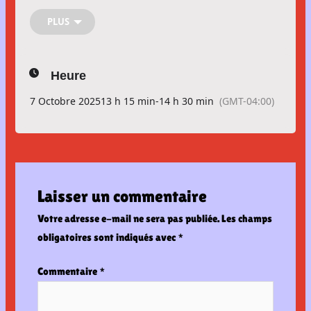
📅
Date :
7 octobre
PLUS
🕐
Heure :
13 h 15
📍
Lieu :
CJE Drummond – 749 boulevard Mercure
Activité gratuite réservée aux personnes de moins de 36 ans.
Heure
Tu dois t’inscrire ici
7 Octobre 2025
13 h 15 min
-
14 h 30 min
(GMT-04:00)
Laisser un commentaire
Votre adresse e-mail ne sera pas publiée.
Les champs
obligatoires sont indiqués avec
*
Commentaire
*