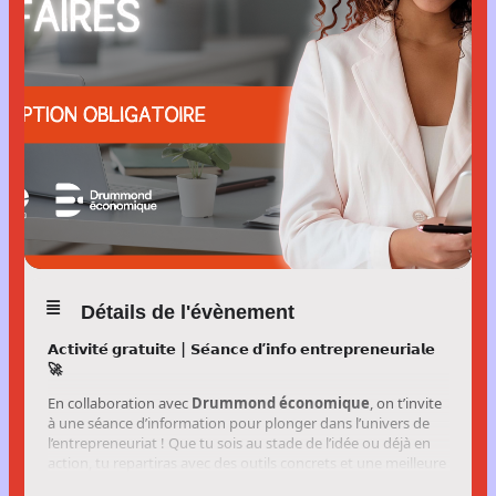
Détails de l'évènement
𝗔𝗰𝘁𝗶𝘃𝗶𝘁𝗲́ 𝗴𝗿𝗮𝘁𝘂𝗶𝘁𝗲 | 𝗦𝗲́𝗮𝗻𝗰𝗲 𝗱’𝗶𝗻𝗳𝗼 𝗲𝗻𝘁𝗿𝗲𝗽𝗿𝗲𝗻𝗲𝘂𝗿𝗶𝗮𝗹𝗲
🚀
En collaboration avec
Drummond économique
, on t’invite
à une séance d’information pour plonger dans l’univers de
l’entrepreneuriat ! Que tu sois au stade de l’idée ou déjà en
action, tu repartiras avec des outils concrets et une meilleure
idée des prochaines étapes pour faire avancer ton projet.