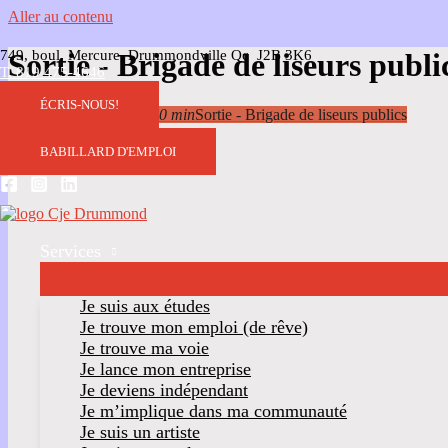
Aller au contenu
749, boul. Mercure, Drummondville Qc J2B 3K6
Sortie - Brigade de liseurs publi
T. 819 475-4646
ÉCRIS-NOUS!
17
Jul
13 h 30 min
14 h 30 min
Sortie - Brigade de liseurs publics
BABILLARD D'EMPLOI
Services
Je suis aux études
Je trouve mon emploi (de rêve)
Je trouve ma voie
Je lance mon entreprise
Je deviens indépendant
Je m’implique dans ma communauté
Je suis un artiste