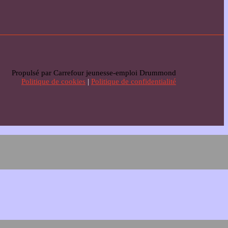
Propulsé par Carrefour jeunesse-emploi Drummond
Politique de cookies
|
Politique de confidentialité