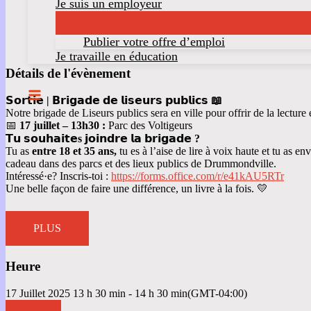
Je suis un employeur
Publier votre offre d’emploi
Je travaille en éducation
Détails de l'évènement
𝗦𝗼𝗿𝘁𝗶𝗲 | 𝗕𝗿𝗶𝗴𝗮𝗱𝗲 𝗱𝗲 𝗹𝗶𝘀𝗲𝘂𝗿𝘀 𝗽𝘂𝗯𝗹𝗶𝗰𝘀 📖
Notre brigade de Liseurs publics sera en ville pour offrir de la lecture
📅
17 juillet – 13h30 :
Parc des Voltigeurs
𝗧𝘂 𝘀𝗼𝘂𝗵𝗮𝗶𝘁𝗲s 𝗷𝗼𝗶𝗻𝗱𝗿𝗲 𝗹𝗮 𝗯𝗿𝗶𝗴𝗮𝗱𝗲 ?
Tu as
entre 18 et 35 ans,
tu es à l’aise de lire à voix haute et tu as e
cadeau dans des parcs et des lieux publics de Drummondville.
Intéressé·e? Inscris-toi :
https://forms.office.com/r/e41kAU5RTr
Une belle façon de faire une différence, un livre à la fois. 💛
PLUS
Heure
17 Juillet 2025
13 h 30 min
-
14 h 30 min
(GMT-04:00)