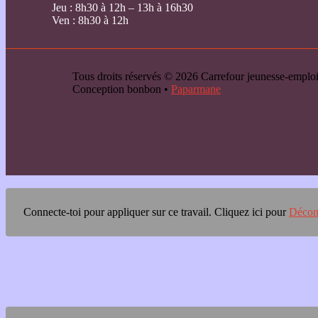
Jeu : 8h30 à 12h – 13h à 16h30
Ven : 8h30 à 12h
Tous droits réservés © 2026 Carrefour jeunesse-emp
Conception bonbon •
Paparmane
Connecte-toi pour appliquer sur ce travail.
Cliquez ici pour
Décon