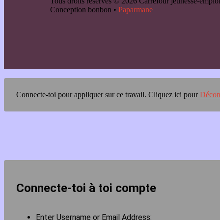
Tous droits réservés © 2026 Carrefour jeunesse-emp
Conception bonbon •
Paparmane
Connecte-toi pour appliquer sur ce travail.
Cliquez ici pour
Décon
Connecte-toi à toi compte
Enter Username or Email Address: