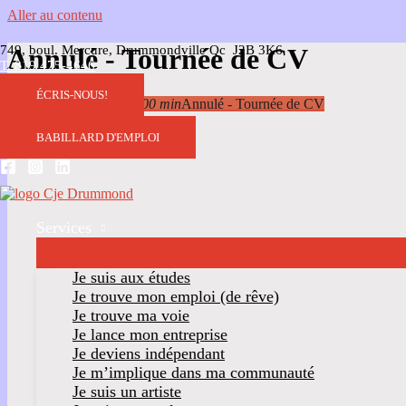
Aller au contenu
749, boul. Mercure, Drummondville Qc J2B 3K6
Annulé - Tournée de CV
T. 819 475-4646
ÉCRIS-NOUS!
17
Fév
13 h 00 min
15 h 00 min
Annulé - Tournée de CV
BABILLARD D'EMPLOI
Services
Je suis aux études
Je trouve mon emploi (de rêve)
Je trouve ma voie
Je lance mon entreprise
Je deviens indépendant
Je m’implique dans ma communauté
Je suis un artiste