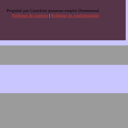
Propulsé par Carrefour jeunesse-emploi Drummond
Politique de cookies
|
Politique de confidentialité