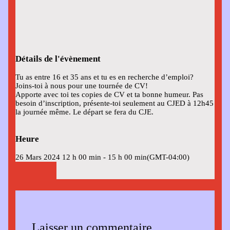
Détails de l'évènement
Tu as entre 16 et 35 ans et tu es en recherche d’emploi?
Joins-toi à nous pour une tournée de CV!
Apporte avec toi tes copies de CV et ta bonne humeur. Pas
besoin d’inscription, présente-toi seulement au CJED à 12h45
la journée même. Le départ se fera du CJE.
Heure
26 Mars 2024
12 h 00 min
-
15 h 00 min
(GMT-04:00)
Laisser un commentaire