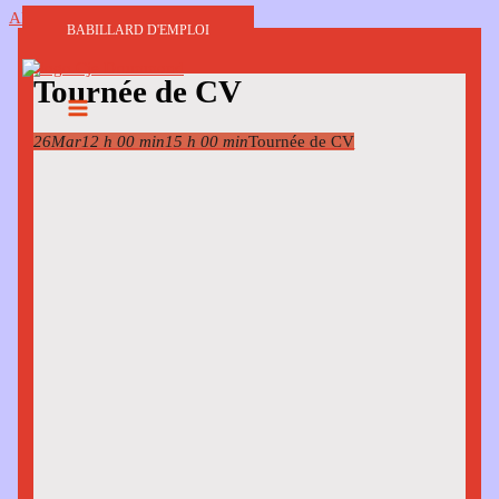
Aller au contenu
BABILLARD D'EMPLOI
Tournée de CV
26
Mar
12 h 00 min
15 h 00 min
Tournée de CV