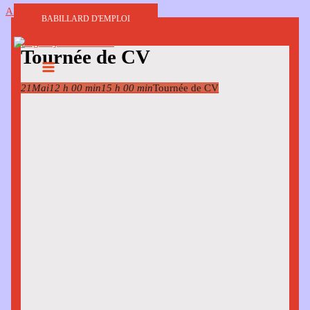
Aller au contenu
BABILLARD D'EMPLOI
Tournée de CV
21
Mai
12 h 00 min
15 h 00 min
Tournée de CV