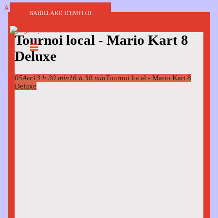
Aller au contenu
BABILLARD D'EMPLOI
Tournoi local - Mario Kart 8
Deluxe
05
Avr
13 h 30 min
16 h 30 min
Tournoi local - Mario Kart 8
Deluxe