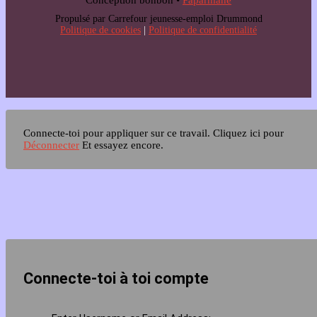
Conception bonbon •
Paparmane
Propulsé par Carrefour jeunesse-emploi Drummond
Politique de cookies
|
Politique de confidentialité
Connecte-toi pour appliquer sur ce travail.
Cliquez ici pour
Déconnecter
Et essayez encore.
Connecte-toi à toi compte