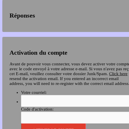
Réponses
Activation du compte
Avant de pouvoir vous connecter, vous devez activer votre compt
avec le code envoyé à votre adresse e-mail. Si vous n'avez pas re
cet E-mail, veuillez consulter votre dossier Junk/Spam.
Click here
resend the activation email. If you entered an incorrect email
address, you will need to re-register with the correct email address
Votre courriel:
Code d'activation: