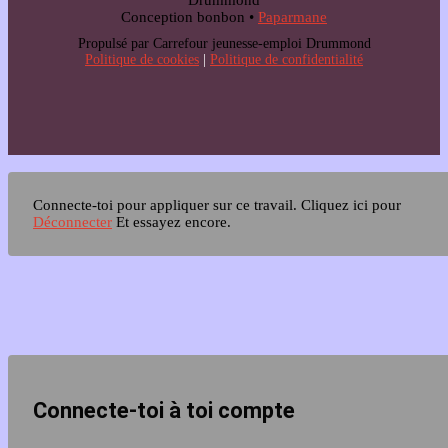
Drummond
Conception bonbon •
Paparmane
Propulsé par Carrefour jeunesse-emploi Drummond
Politique de cookies
|
Politique de confidentialité
Connecte-toi pour appliquer sur ce travail.
Cliquez ici pour
Déconnecter
Et essayez encore.
Connecte-toi à toi compte