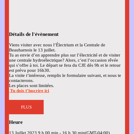
Détails de l'évènement
Viens visiter avec nous l’Électrium et la Centrale de
Beauharnois le 13 juillet.
Tu as envie d’en apprendre plus sur l’électricité et de visiter
une centrale hydroélectrique? Alors, c’est l’occasion rêvée
qui s’offre à toi. Le départ se fera du CJE dès 9h et le retour
est prévu pour 16h30.
La visite t’intéresse, remplis le formulaire suivant, et nous te
contacterons.
Les places sont limitées.
Tu dois t’inscrire ici
PLUS
Heure
13 Juillet 2023
9 h 00 min
-
16 h 30 min
(GMT-04:00)