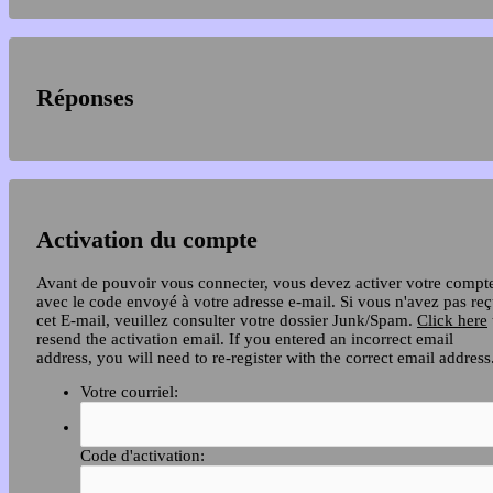
Réponses
Activation du compte
Avant de pouvoir vous connecter, vous devez activer votre compt
avec le code envoyé à votre adresse e-mail. Si vous n'avez pas re
cet E-mail, veuillez consulter votre dossier Junk/Spam.
Click here
resend the activation email. If you entered an incorrect email
address, you will need to re-register with the correct email address
Votre courriel:
Code d'activation: