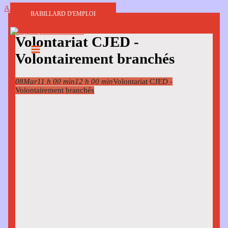
Aller au contenu
BABILLARD D'EMPLOI
Volontariat CJED -
Volontairement branchés
08
Mar
11 h 00 min
12 h 00 min
Volontariat CJED -
Volontairement branchés