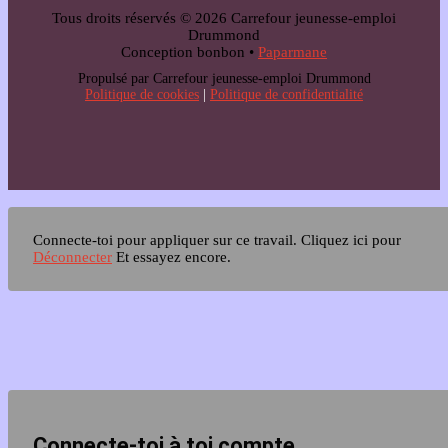
Tous droits réservés © 2026 Carrefour jeunesse-emploi
Drummond
Conception bonbon •
Paparmane
Propulsé par Carrefour jeunesse-emploi Drummond
Politique de cookies
|
Politique de confidentialité
Connecte-toi pour appliquer sur ce travail.
Cliquez ici pour
Déconnecter
Et essayez encore.
Connecte-toi à toi compte