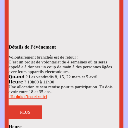
Détails de l'évènement
Volontairement branchés est de retour !
C’est un projet de volontariat de 4 semaines où tu seras
appelé.e à donner un coup de main à des personnes âgées
avec leurs appareils électroniques.
𝗤𝘂𝗮𝗻𝗱 ? Les vendredis 8, 15, 22 mars et 5 avril.
𝗛𝗲𝘂𝗿𝗲 ? 10h00 à 11h00
Une allocation te sera remise pour ta participation. Tu dois
avoir entre 18 et 35 ans.
Tu dois t’inscrire ici
PLUS
Heure